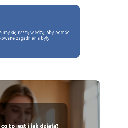
ielimy się naszą wiedzą, aby pomóc
ikowane zagadnienia były
co to jest i jak działa?