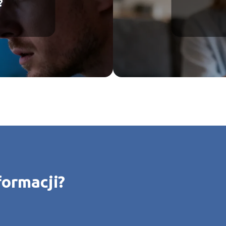
?
formacji?