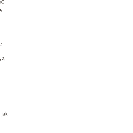
OC
,
e
go,
 jak