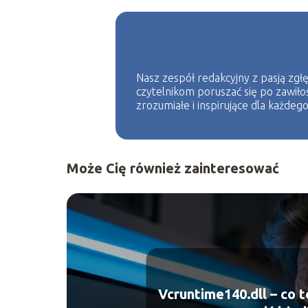
Nasz zespół redakcyjny z pasją zgłę
czytelnikom poruszać się po zawiło
zrozumiałe i inspirujące dla każdego
Może Cię również zainteresować
Vcruntime140.dll – co to