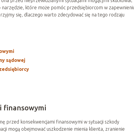
hrona przed nieprzewidzianymi sytuacjami mogącymi skutkować
to narzędzie, które może pomóc przedsiębiorcom w zapewnieni
jrzyjmy się, dlaczego warto zdecydować się na tego rodzaju
sowymi
ny sądowej
zedsiębiorcy
i finansowymi
nę przed konsekwencjami finansowymi w sytuacji szkody
tuacji mogą obejmować uszkodzenie mienia klienta, zranienie