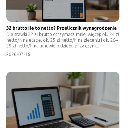
32 brutto ile to netto? Przelicznik wynagrodzenia
Dla stawki 32 zł brutto otrzymasz mniej więcej: ok. 24 zł
netto/h na etacie, ok. 25 zł netto/h na zleceniu i ok. 26–
29 zł netto/h na umowie o dzieło, przy czym...
2026-07-16