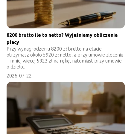
8200 brutto ile to netto? Wyjaśniamy obliczenia
płacy
Przy wynagrodzeniu 8200 zł brutto na etacie
otrzymasz około 5920 zł netto, a przy umowie zleceniu
– mniej więcej 5923 zł na rękę, natomiast przy umowie
o dzieło...
2026-07-22