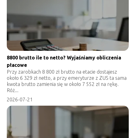
8800 brutto ile to netto? Wyjaśniamy obliczenia
płacowe
Przy zarobkach 8 800 zł brutto na etacie dostajesz
około 6 329 zł netto, a przy emeryturze z ZUS ta sama
kwota brutto zamienia się w około 7 552 zł na rękę.
Róż...
2026-07-21