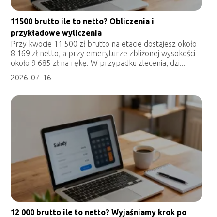
11500 brutto ile to netto? Obliczenia i
przykładowe wyliczenia
Przy kwocie 11 500 zł brutto na etacie dostajesz około
8 169 zł netto, a przy emeryturze zbliżonej wysokości –
około 9 685 zł na rękę. W przypadku zlecenia, dzi...
2026-07-16
12 000 brutto ile to netto? Wyjaśniamy krok po