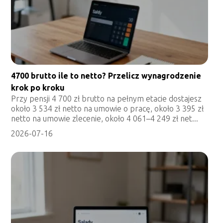
4700 brutto ile to netto? Przelicz wynagrodzenie
krok po kroku
Przy pensji 4 700 zł brutto na pełnym etacie dostajesz
około 3 534 zł netto na umowie o pracę, około 3 395 zł
netto na umowie zlecenie, około 4 061–4 249 zł net...
2026-07-16