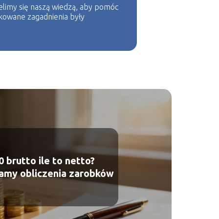
ielimy się naszą wiedzą, aby pomóc
ikowane zagadnienia były
0 brutto ile to netto?
amy obliczenia zarobków