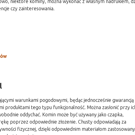
owo, niektóre kominy, można wykonać z własnym nadrukiem, dz
ncje czy zainteresowania.
nów
l
jającymi warunkami pogodowymi, będąc jednocześnie gwarancją
mi produktami tego typu funkcjonalność. Można zasłonić przy ic
swobodnie oddychać. Komin może być używany jako czapka,
 rękę poprzez odpowiednie złożenie. Chusty odpowiadają za
ktywności fizycznej, dzięki odpowiednim materiałom zastosowan