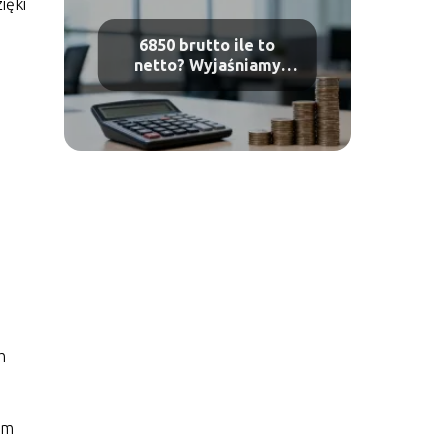
ięki
6850 brutto ile to
netto? Wyjaśniamy
obliczenia płacy
h
ym