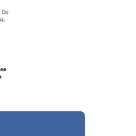
. Do
na,
one
u