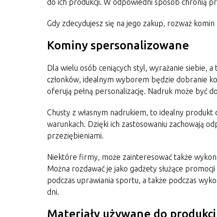
do ich produkcji. W odpowiedni sposób chronią p
Gdy zdecydujesz się na jego zakup, rozważ komin
Kominy spersonalizowane
Dla wielu osób ceniących styl, wyrażanie siebie, a
członków, idealnym wyborem będzie dobranie kom
oferują pełną personalizację. Nadruk może być do
Chusty z własnym nadrukiem, to idealny produkt 
warunkach. Dzięki ich zastosowaniu zachowają odp
przeziębieniami.
Niektóre firmy, może zainteresować także wyko
Można rozdawać je jako gadżety służące promocji f
podczas uprawiania sportu, a także podczas wykon
dni.
Materiały używane do produkc